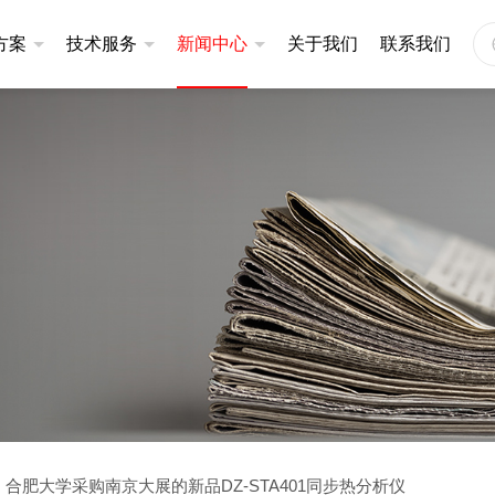
方案
技术服务
新闻中心
关于我们
联系我们
仪
同步热分析仪
应用案例
定制服务
公司新闻
201系列
升级款|STA401系列
产品视频
售后服务
技术文章
101系列
基础款|STA200系列
基础款|STA300系列
仪
炭黑分散度检测仪
3320A
炭黑分散度检测仪DZ3600
合肥大学采购南京大展的新品DZ-STA401同步热分析仪