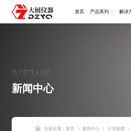
首页
产品系列
解决
差示扫描量热仪
热重分析
升级款|DSC400系列
升级款|TGA
NEWS
常规款|DSC300系列
基础款|TGA
高温款|DSC101系列
新闻中心
基础款|DSC100A
炭黑含量测定仪
差热分析
炭黑含量测定仪DZ3500S
差热分析仪DZ
当前位置：
首页
新闻中心
公司新闻