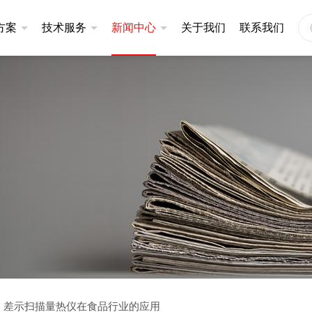
方案
技术服务
新闻中心
关于我们
联系我们
仪
同步热分析仪
应用案例
定制服务
公司新闻
201系列
升级款|STA401系列
产品视频
售后服务
技术文章
101系列
基础款|STA200系列
基础款|STA300系列
仪
炭黑分散度检测仪
3320A
炭黑分散度检测仪DZ3600
差示扫描量热仪在食品行业的应用