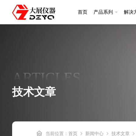
首页
产品系列
解决
差示扫描量热仪
热重分析
升级款|DSC400系列
升级款|TGA
ARTICLES
常规款|DSC300系列
基础款|TGA
高温款|DSC101系列
技术文章
基础款|DSC100A
炭黑含量测定仪
差热分析
炭黑含量测定仪DZ3500S
差热分析仪DZ
当前位置：
首页
新闻中心
技术文章