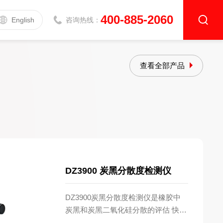
400-885-2060
English
咨询热线：
查看全部产品
导热系数测定仪
升级款|DZDR-AS系列
基础款|DZDR-S系列
DZ3900 炭黑分散度检测仪
介电常数测试仪
DZ3900炭黑分散度检测仪是橡胶中
炭黑和炭黑二氧化硅分散的评估 快速
介电常数测试仪DZ5001
比较法的检测仪器。关于这款炭黑分