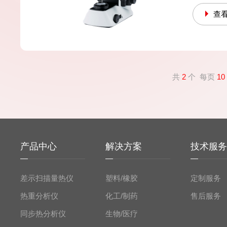
炭黑含量测定仪DZ3500A
差热分析仪DZ
散度检测
查
息，可咨询：
共
2
个 每页
10
产品中心
解决方案
技术服
差示扫描量热仪
塑料/橡胶
定制服务
热重分析仪
化工/制药
售后服务
同步热分析仪
生物/医疗