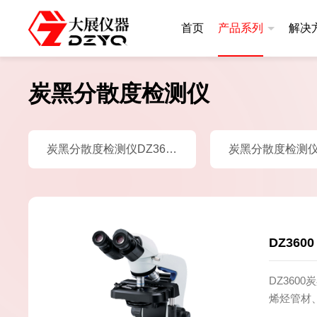
首页
产品系列
解决
炭黑分散度检测仪
差示扫描量热仪
热重分析
炭黑分散度检测仪DZ3600
升级款|DSC400系列
升级款|TGA
常规款|DSC300系列
基础款|TGA
高温款|DSC101系列
基础款|DSC100A
DZ36
炭黑含量测定仪
差热分析
DZ360
烯烃管材
炭黑含量测定仪DZ3500S
差热分析仪DZ
黑分散的