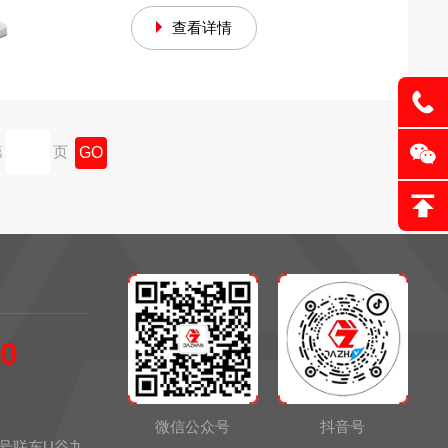
散度检测仪的价格、品牌和厂家等信
查看详情
息，可咨询：400-885-2060。
第
页
60
微信公众号
抖音号
8号联东U谷九