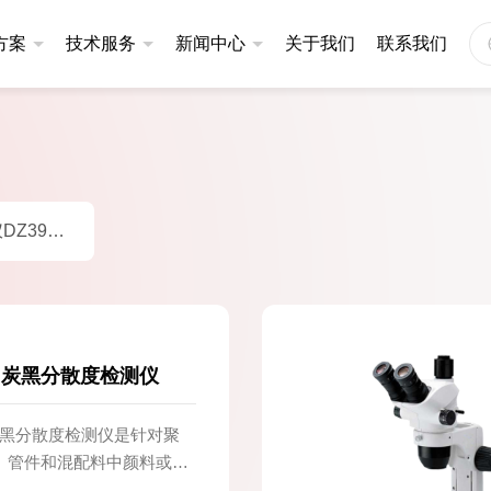
方案
技术服务
新闻中心
关于我们
联系我们
仪
同步热分析仪
应用案例
定制服务
公司新闻
炭黑分散度检测仪DZ3900
201系列
升级款|STA401系列
产品视频
售后服务
技术文章
101系列
基础款|STA200系列
基础款|STA300系列
00 炭黑分散度检测仪
仪
炭黑分散度检测仪
0炭黑分散度检测仪是针对聚
、管件和混配料中颜料或炭
3320A
炭黑分散度检测仪DZ3600
检测仪器。关于这款炭黑分