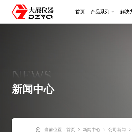
首页
产品系列
解决
差示扫描量热仪
热重分析
升级款|DSC400系列
升级款|TGA
NEWS
常规款|DSC300系列
基础款|TGA
高温款|DSC101系列
新闻中心
基础款|DSC100A
炭黑含量测定仪
差热分析
炭黑含量测定仪DZ3500S
差热分析仪DZ
当前位置：
首页
新闻中心
公司新闻