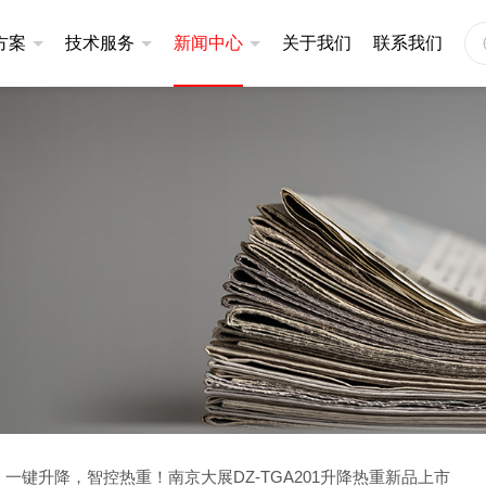
方案
技术服务
新闻中心
关于我们
联系我们
仪
同步热分析仪
应用案例
定制服务
公司新闻
201系列
升级款|STA401系列
产品视频
售后服务
技术文章
101系列
基础款|STA200系列
基础款|STA300系列
仪
炭黑分散度检测仪
3320A
炭黑分散度检测仪DZ3600
一键升降，智控热重！南京大展DZ-TGA201升降热重新品上市