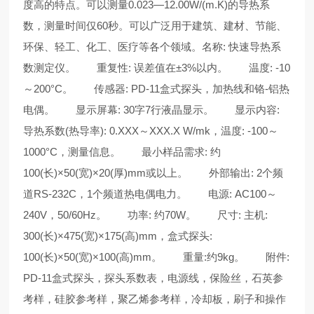
度高的特点。可以测量0.023—12.00W/(m.K)的导热系
数，测量时间仅60秒。可以广泛用于建筑、建材、节能、
环保、轻工、化工、医疗等各个领域。
名称: 快速导热系
数测定仪。
重复性: 误差值在±3%以内。
温度: -10
～200°C。
传感器: PD-11盒式探头，加热线和铬-铝热
电偶。
显示屏幕: 30字7行液晶显示。
显示内容:
导热系数(热导率): 0.XXX～XXX.X W/mk，温度: -100～
1000°C，测量信息。
最小样品需求: 约
100(长)×50(宽)×20(厚)mm或以上。
外部输出: 2个频
道RS-232C，1个频道热电偶电力。
电源: AC100～
240V，50/60Hz。
功率: 约70W。
尺寸: 主机:
300(长)×475(宽)×175(高)mm，盒式探头:
100(长)×50(宽)×100(高)mm。
重量:约9kg。
附件:
PD-11盒式探头，探头系数表，电源线，保险丝，石英参
考样，硅胶参考样，聚乙烯参考样，冷却板，刷子和操作