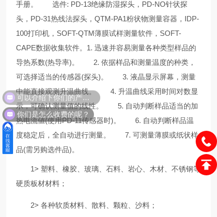
手册。
选件: PD-13绝缘防湿探头，PD-NO针状探
头，PD-31热线法探头，QTM-PA1粉状物测量容器，IDP-
100打印机，SOFT-QTM薄膜试样测量软件，SOFT-
CAPE数据收集软件。
1. 迅速并容易测量各种类型样品的
导热系数(热导率)。
2. 依据样品和测量温度的种类，
可选择适当的传感器(探头)。
3. 液晶显示屏幕，测量
中能直接观测升温曲线。
4. 升温曲线采用时间对数显
可以介绍下你们的产品么？
示，可确认测量值的线性。
5. 自动判断样品适当的加
你们是怎么收费的呢？
热电流値(使用PD-11传感器时)。
6. 自动判断样品温
度稳定后，全自动进行测量。
7. 可测量薄膜或纸状样
品(需另购选件品)。
1> 塑料、橡胶、玻璃、石料、岩心、木材、不锈钢等
硬质板材材料；
2> 各种软质材料、散料、颗粒、沙料；