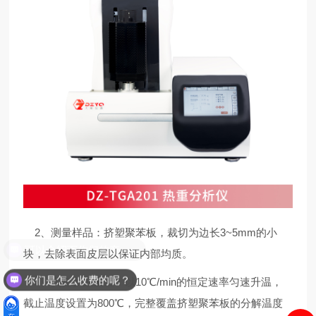
2、测量样品：挤塑聚苯板，裁切为边长3~5mm的小
块，去除表面皮层以保证内部均质。
你们是怎么收费的呢？
3、实验参数设置：以10℃/min的恒定速率匀速升温，
截止温度设置为800℃，完整覆盖挤塑聚苯板的分解温度