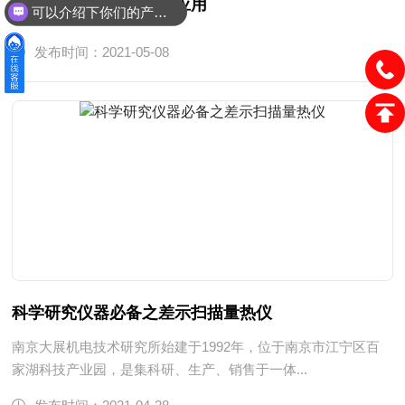
热分析在药品检验中的应用
可以介绍下你们的产品么？
发布时间：2021-05-08
科学研究仪器必备之差示扫描量热仪
南京大展机电技术研究所始建于1992年，位于南京市江宁区百
家湖科技产业园，是集科研、生产、销售于一体...