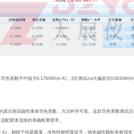
平均值为0.1750W/(m·K)，3次测试zui大偏差仅0.0010
面热源法测试磁性液体导热系数，方法科学可靠。这款导热系数测试
，适配胶体流体的准确检测需求。
/(m・K)，相较于纯基载液，传热性能明显提升，纳米磁性颗粒有效强