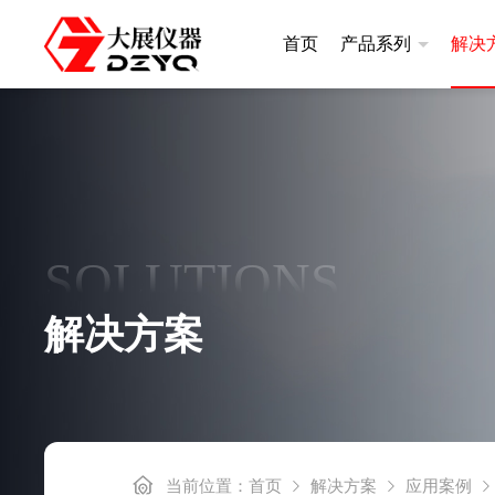
首页
产品系列
解决
差示扫描量热仪
热重分析
升级款|DSC400系列
升级款|TGA
SOLUTIONS
常规款|DSC300系列
基础款|TGA
高温款|DSC101系列
解决方案
基础款|DSC100A
炭黑含量测定仪
差热分析
炭黑含量测定仪DZ3500S
差热分析仪DZ
当前位置：
首页
解决方案
应用案例