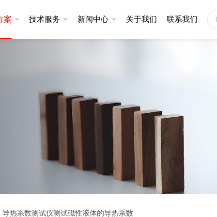
方案
技术服务
新闻中心
关于我们
联系我们
仪
同步热分析仪
应用案例
定制服务
公司新闻
201系列
升级款|STA401系列
产品视频
售后服务
技术文章
101系列
基础款|STA200系列
基础款|STA300系列
仪
炭黑分散度检测仪
3320A
炭黑分散度检测仪DZ3600
导热系数测试仪测试磁性液体的导热系数